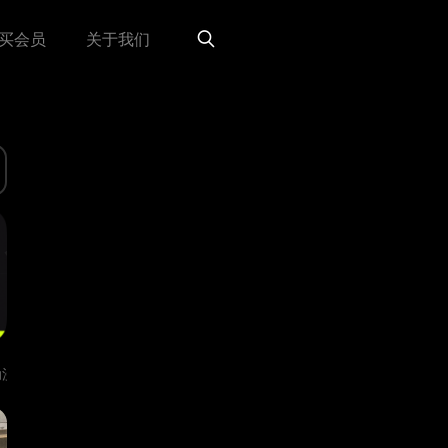
买会员
关于我们
动漫游戏
大神出品🔝
调色🎨
拉镜&转场
排版设计
3D