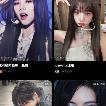
41.9k
9.1k
565.4k
242.0k
K-pop cc通用
丝滑横向模糊！免费！
太萌怎么办
Goose.
x
1
模板
模板