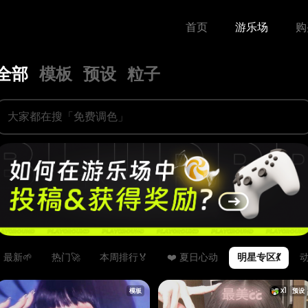
首页
游乐场
购
全部
模板
预设
粒子
最新🌱
热门🚀
本周排行🏅️
❤️ 夏日心动
明星专区💃
x
1
模板
预设