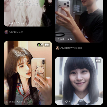
6.6k
3.7k
GENESIS.YY
122
32
x
1
模板
AlylaBrowneEdits
模板
17
9
18.5k
8.5k