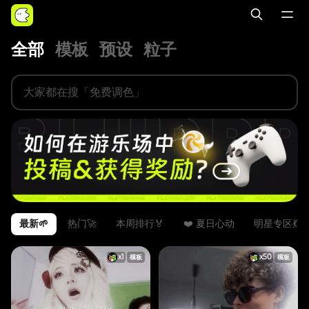
全部
模板
预设
粒子
最新🌱
热门🚀
本周排行🏅️
❤️ 夏日心动
明星专区💃
x
1
x
50
模板
模板