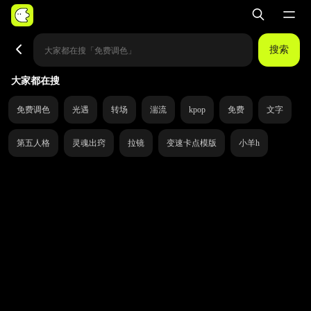
搜索
大家都在搜
免费调色
光遇
转场
湍流
kpop
免费
文字
第五人格
灵魂出窍
拉镜
变速卡点模版
小羊h