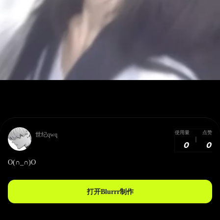
使用量
点赞
世纪qwq
0
0
O(∩_∩)O
打开Blurrr制作