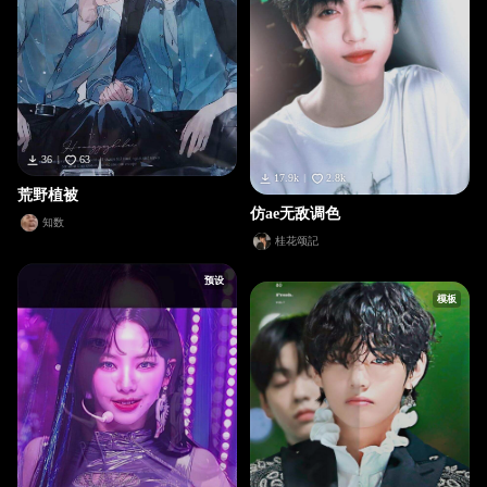
36
63
17.9k
2.8k
荒野植被
仿ae无敌调色
知数
桂花颂記
预设
模板