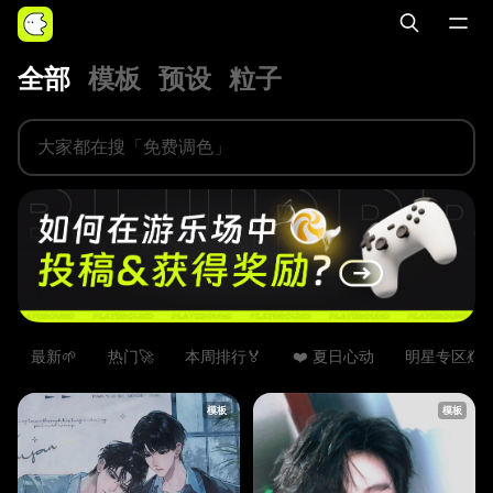
全部
模板
预设
粒子
最新🌱
热门🚀
本周排行🏅️
❤️ 夏日心动
明星专区💃
模板
模板